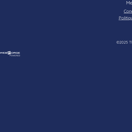
Me
Cond
Politiq
©2025 Tha