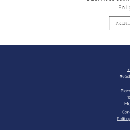
En l
PREND
+
#vas
Place
1
Me
Cond
Politiq